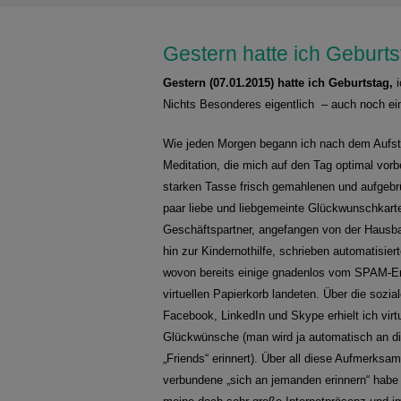
Gestern hatte ich Geburts
Gestern (07.01.2015) hatte ich Geburtstag,
i
Nichts Besonderes eigentlich – auch noch ein
Wie jeden Morgen begann ich nach dem Aufst
Meditation, die mich auf den Tag optimal vorbe
starken Tasse frisch gemahlenen und aufgebr
paar liebe und liebgemeinte Glückwunschkarten
Geschäftspartner, angefangen von der Hausb
hin zur Kindernothilfe, schrieben automatisi
wovon bereits einige gnadenlos vom SPAM-
virtuellen Papierkorb landeten. Über die sozi
Facebook, LinkedIn und Skype erhielt ich virt
Glückwünsche (man wird ja automatisch an di
„Friends“ erinnert). Über all diese Aufmerksa
verbundene „sich an jemanden erinnern“ habe 