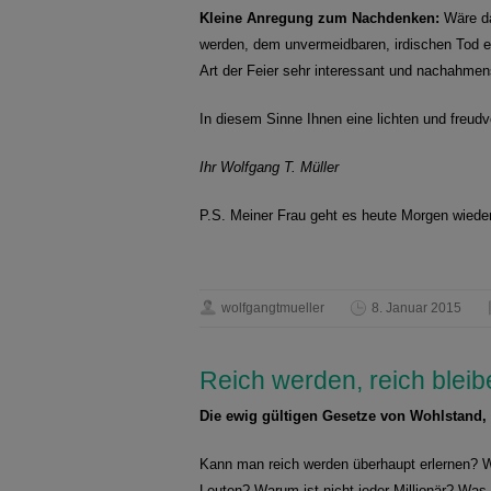
Kleine Anregung zum Nachdenken:
Wäre da
werden, dem unvermeidbaren, irdischen Tod ei
Art der Feier sehr interessant und nachahmen
In diesem Sinne Ihnen eine lichten und freudv
Ihr Wolfgang T. Müller
P.S. Meiner Frau geht es heute Morgen wieder
wolfgangtmueller
8. Januar 2015
Reich werden, reich bleib
Die ewig gültigen Gesetze von Wohlstand,
Kann man reich werden überhaupt erlernen? W
Leuten? Warum ist nicht jeder Millionär? Wa