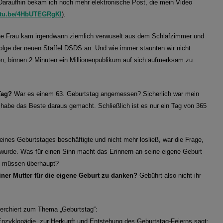
Daraufhin bekam ich noch mehr elektronische Post, die mein Video
outu.be/4HbUTEGRgKI
).
ne Frau kam irgendwann ziemlich verwuselt aus dem Schlafzimmer und
lge der neuen Staffel DSDS an. Und wie immer staunten wir nicht
fen, binnen 2 Minuten ein Millionenpublikum auf sich aufmerksam zu
Tag?
War es einem 63. Geburtstag angemessen? Sicherlich war mein
habe das Beste daraus gemacht. Schließlich ist es nur ein Tag von 365
ines Geburtstages beschäftigte und nicht mehr losließ, war die Frage,
 wurde. Was für einen Sinn macht das Erinnern an seine eigene Geburt
n müssen überhaupt?
iner Mutter für die eigene Geburt zu danken?
Gebührt also nicht ihr
herchiert zum Thema „Geburtstag“:
e Enzyklopädie, zur Herkunft und Entstehung des Geburtstag-Feierns sagt: