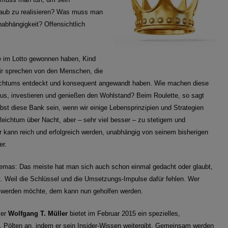
aub zu realisieren? Was muss man
Unabhängigkeit? Offensichtlich
ie im Lotto gewonnen haben, Kind
 Wir sprechen von den Menschen, die
Reichtums entdeckt und konsequent angewandt haben. Wie machen diese
us, investieren und genießen den Wohlstand? Beim Roulette, so sagt
st diese Bank sein, wenn wir einige Lebensprinzipien und Strategien
Reichtum über Nacht, aber – sehr viel besser – zu stetigem und
kann reich und erfolgreich werden, unabhängig von seinem bisherigen
er.
Themas: Das meiste hat man sich auch schon einmal gedacht oder glaubt,
. Weil die Schlüssel und die Umsetzungs-Impulse dafür fehlen. Wer
g werden möchte, dem kann nun geholfen werden.
mer
Wolfgang T. Müller
bietet im Februar 2015 ein spezielles,
Pölten an, indem er sein Insider-Wissen weitergibt. Gemeinsam werden