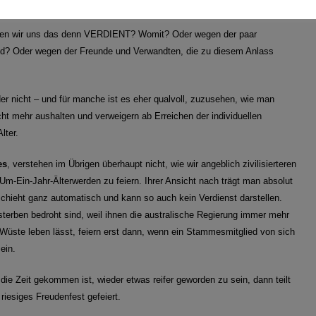
gefeiert.“
ben wir uns das denn VERDIENT? Womit? Oder wegen der paar
d? Oder wegen der Freunde und Verwandten, die zu diesem Anlass
der nicht – und für manche ist es eher qualvoll, zuzusehen, wie man
cht mehr aushalten und verweigern ab Erreichen der individuellen
lter.
es
, verstehen im Übrigen überhaupt nicht, wie wir angeblich zivilisierteren
-Ein-Jahr-Älterwerden zu feiern. Ihrer Ansicht nach trägt man absolut
schieht ganz automatisch und kann so auch kein Verdienst darstellen.
sterben bedroht sind, weil ihnen die australische Regierung immer mehr
Wüste leben lässt, feiern erst dann, wenn ein Stammesmitglied von sich
ein.
die Zeit gekommen ist, wieder etwas reifer geworden zu sein, dann teilt
iesiges Freudenfest gefeiert.