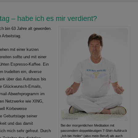
tag – habe ich es mir verdient?
ch bin 63 Jahre alt geworden.
 Arbeitstag.
ehen mit einer kurzen
reiten sollte und mit einer
ühten Espresso-Kaffee. Ein
 trudelten ein, diverse
ank über das Autohaus bis
erte Glückwunsch-Emails,
Email-Abwehrprogramm im
alen Netzwerke wie XING,
uell Körbeweise
e Geburtstage seiner
mkeit und das damit
Bei der morgentlichen Meditation mit
ich mich sehr gefreut. Durch
passendem doppeldeutigen T-Shirt-Aufdruck
„Ich bin Heiler“ (also mein Beruf) als auch