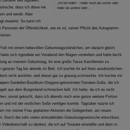
Zeitalter des digitalen,
„Ich bin heiler“ – heiler noch als vorher oder
kwünsche, dass ich diese nie
heiler als andere oder…
ann und werde. Aber
gt erwartet. So kann ich
n Personen der Öffentlichkeit, wie es ist, seiner Pflicht des Autogramm-
müssen.
Früh mit einem liebevollen Geburtstagsständchen, um danach gleich
e hatte sich irgendwie am Vorabend den Magen verdorben und hatte leicht
lung an meinem Geburtstag, ihr eine große Tasse Kamillentee zu
n ganzen Tag bis abends im Bett. Ich kochte ihr auf ihren ausdrücklichen
doch nicht anrührte, weil dieser gar zu grausig schmeckte. Ich kochte mir
-Kapern-Sardellen-Basilikum-Oregano-getrocknete-Tomaten-Soße, die ich
gelt aus dem Burgenland schmecken ließ. Ich hatte, da ich es nicht
hen, soviel gekocht, dass ich abends noch eine ganze weitere Portion
en und mit der restlichen Soße vertilgen konnte. Tagsüber nutzte ich
am mit meiner Frau geplanten Aktionen die Gelegenheit, am neuen
. Durch die sehr vielen eintrudelnden Geburtstagswünsche entschloss
r Videobotschaft zu danken, die ich auf Youtube einstellte und dann in