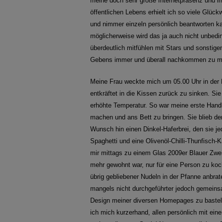
meine doch sehr große Internetpräsenz und im 
öffentlichen Lebens erhielt ich so viele Glüc
und nimmer einzeln persönlich beantworten k
möglicherweise wird das ja auch nicht unbedin
überdeutlich mitfühlen mit Stars und sonstige
Gebens immer und überall nachkommen zu 
Meine Frau weckte mich um 05.00 Uhr in der 
entkräftet in die Kissen zurück zu sinken. Si
erhöhte Temperatur. So war meine erste Hand
machen und ans Bett zu bringen. Sie blieb de
Wunsch hin einen Dinkel-Haferbrei, den sie je
Spaghetti und eine Olivenöl-Chilli-Thunfisch
mir mittags zu einem Glas 2009er Blauer Zwei
mehr gewohnt war, nur für eine Person zu koc
übrig gebliebener Nudeln in der Pfanne anbrat
mangels nicht durchgeführter jedoch gemeins
Design meiner diversen Homepages zu basteln
ich mich kurzerhand, allen persönlich mit eine