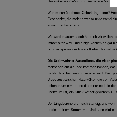
Dezember die Geburt von Jesus von Nazareth 
Warum nun überhaupt Geburtstag feiern? Ha
Geschenke, die meist sowieso unpassend sin
zusammenkommen?
Wir werden automatisch älter, ob wir wollen o
immer älter wird. Und einige können es gar ni
Schmerzgrenze die Auskunft über das wahre A
Die Ureinwohner Australiens, die Aborigin
Menschen auf die Idee kommen können, das Um
nichts dazu bei, wenn man älter wird. Das ge
Diese australischen Naturvölker, die vom Aus
Lebensraum nimmt und diese nur noch in der 
überzeugt ist, ein Stück weiser geworden zu s
Der Eingeborene prüft sich ständig; und wenn 
er dies seinem Stamm mit. Und dann wird ein r