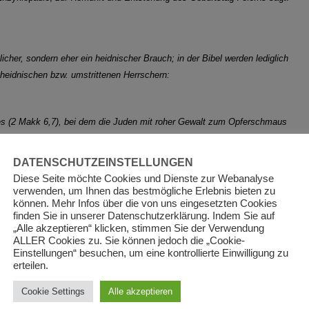
licher, sondern eher ein heidnischer Brauch; in der Bibel werden lediglich
 heidnischen bzw. umstrittenen Herrschern:
es (2 Makk 6,7), bei dem die Juden mit roher Gewalt zum Opferschmaus
,6 sowie Mk 6, 21), der zur Enthauptung des Täufers Johannes führte.“
DATENSCHUTZEINSTELLUNGEN
Diese Seite möchte Cookies und Dienste zur Webanalyse
 einen Geburtstag zu feiern.
verwenden, um Ihnen das bestmögliche Erlebnis bieten zu
können. Mehr Infos über die von uns eingesetzten Cookies
finden Sie in unserer Datenschutzerklärung. Indem Sie auf
um nicht abgelehnt, waren aber bis ins 19. Jahrhundert nur vereinzelt in
„Alle akzeptieren“ klicken, stimmen Sie der Verwendung
ie Feier des Geburtstags war zunächst eher in protestantischen Gebieten
ALLER Cookies zu. Sie können jedoch die „Cookie-
t der Namenstag gefeiert wurde; erst in jüngerer Zeit hat sie sich auch
Einstellungen“ besuchen, um eine kontrollierte Einwilligung zu
erteilen.
chgesetzt.“
Cookie Settings
Alle akzeptieren
nso als Geburtstagsfest gesehen werden: Nach der Tradition wird am 25.