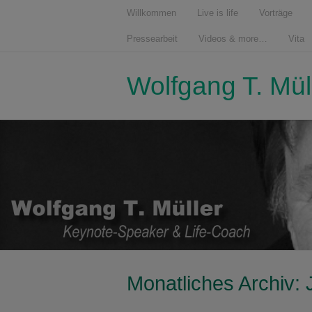
Willkommen
Live is life
Vorträge
Pressearbeit
Videos & more…
Vita
Wolfgang T. Mül
Monatliches Archiv: