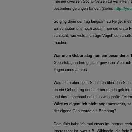
meinen diversen Social-Netzen zu verlinken. 
besonders gelungen fanden (siehe:
http://y
So ging denn der Tag langsam zu Neige, mei
wir schauten uns noch zusammen die erste Fo
schlecht, wie viele „schräge Vögel“ es schaf
machen.
War mein Geburtstag nun ein besonderer 
Geburtstag anders geplant gewesen. Aber ich 
Tagen eines Jahres.
Was mich aber beim Sinnieren über den Sinn e
ob ein Geburtstag denn immer schon gefeiert
und das manchmal nahezu zwanghafte Feier
Wäre es eigentlich nicht angemessener, se
der eigene Geburtstag als Ehrentag?
Daraufhin habe ich mal etwas im Internet rec
Interessant ist, was z.B. Wikipedia, die frei