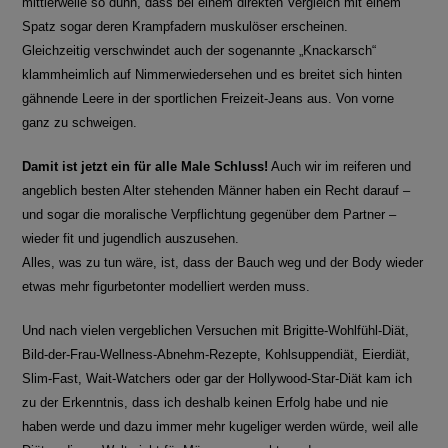
mittlerweile so dünn, dass bei einem direkten Vergleich mit einem
Spatz sogar deren Krampfadern muskulöser erscheinen.
Gleichzeitig verschwindet auch der sogenannte „Knackarsch“
klammheimlich auf Nimmerwiedersehen und es breitet sich hinten
gähnende Leere in der sportlichen Freizeit-Jeans aus. Von vorne
ganz zu schweigen.
Damit ist jetzt ein für alle Male Schluss!
Auch wir im reiferen und
angeblich besten Alter stehenden Männer haben ein Recht darauf –
und sogar die moralische Verpflichtung gegenüber dem Partner –
wieder fit und jugendlich auszusehen.
Alles, was zu tun wäre, ist, dass der Bauch weg und der Body wieder
etwas mehr figurbetonter modelliert werden muss.
Und nach vielen vergeblichen Versuchen mit Brigitte-Wohlfühl-Diät,
Bild-der-Frau-Wellness-Abnehm-Rezepte, Kohlsuppendiät, Eierdiät,
Slim-Fast, Wait-Watchers oder gar der Hollywood-Star-Diät kam ich
zu der Erkenntnis, dass ich deshalb keinen Erfolg habe und nie
haben werde und dazu immer mehr kugeliger werden würde, weil alle