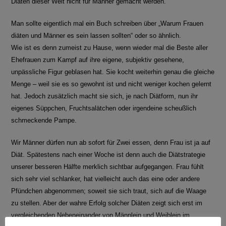
Diäten dieser Welt nicht für Männer gemacht werden.
Man sollte eigentlich mal ein Buch schreiben über „Warum Frauen
diäten und Männer es sein lassen sollten“ oder so ähnlich.
Wie ist es denn zumeist zu Hause, wenn wieder mal die Beste aller
Ehefrauen zum Kampf auf ihre eigene, subjektiv gesehene,
unpässliche Figur geblasen hat. Sie kocht weiterhin genau die gleiche
Menge – weil sie es so gewohnt ist und nicht weniger kochen gelernt
hat. Jedoch zusätzlich macht sie sich, je nach Diätform, nun ihr
eigenes Süppchen, Fruchtsalätchen oder irgendeine scheußlich
schmeckende Pampe.
Wir Männer dürfen nun ab sofort für Zwei essen, denn Frau ist ja auf
Diät. Spätestens nach einer Woche ist denn auch die Diätstrategie
unserer besseren Hälfte merklich sichtbar aufgegangen. Frau fühlt
sich sehr viel schlanker, hat vielleicht auch das eine oder andere
Pfündchen abgenommen; soweit sie sich traut, sich auf die Waage
zu stellen. Aber der wahre Erfolg solcher Diäten zeigt sich erst im
vergleichenden Nebeneinander von Männlein und Weiblein im