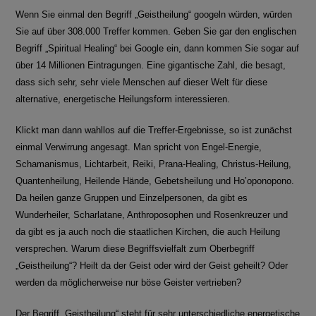
Wenn Sie einmal den Begriff „Geistheilung“ googeln würden, würden
Sie auf über 308.000 Treffer kommen. Geben Sie gar den englischen
Begriff „Spiritual Healing“ bei Google ein, dann kommen Sie sogar auf
über 14 Millionen Eintragungen. Eine gigantische Zahl, die besagt,
dass sich sehr, sehr viele Menschen auf dieser Welt für diese
alternative, energetische Heilungsform interessieren.
Klickt man dann wahllos auf die Treffer-Ergebnisse, so ist zunächst
einmal Verwirrung angesagt. Man spricht von Engel-Energie,
Schamanismus, Lichtarbeit, Reiki, Prana-Healing, Christus-Heilung,
Quantenheilung, Heilende Hände, Gebetsheilung und Ho’oponopono.
Da heilen ganze Gruppen und Einzelpersonen, da gibt es
Wunderheiler, Scharlatane, Anthroposophen und Rosenkreuzer und
da gibt es ja auch noch die staatlichen Kirchen, die auch Heilung
versprechen. Warum diese Begriffsvielfalt zum Oberbegriff
„Geistheilung“? Heilt da der Geist oder wird der Geist geheilt? Oder
werden da möglicherweise nur böse Geister vertrieben?
Der Begriff „Geistheilung“ steht für sehr unterschiedliche energetische